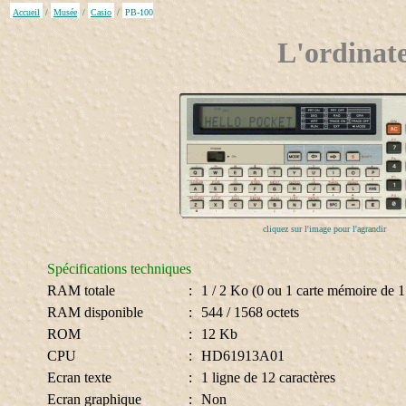
Accueil
/
Musée
/
Casio
/
PB-100
L'ordinat
cliquez sur l'image pour l'agrandir
Spécifications techniques
RAM totale
:
1 / 2 Ko (0 ou 1 carte mémoire de 
RAM disponible
:
544 / 1568 octets
ROM
:
12 Kb
CPU
:
HD61913A01
Ecran texte
:
1 ligne de 12 caractères
Ecran graphique
:
Non