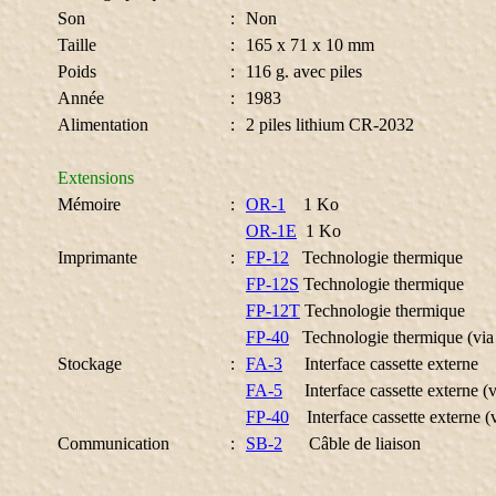
Son
:
Non
Taille
:
165 x 71 x 10 mm
Poids
:
116 g. avec piles
Année
:
1983
Alimentation
:
2 piles lithium CR-2032
Extensions
Mémoire
:
OR-1
1 Ko
OR-1E
1 Ko
Imprimante
:
FP-12
Technologie thermique
FP-12S
Technologie thermique
FP-12T
Technologie thermique
FP-40
Technologie thermique (via
Stockage
:
FA-3
Interface cassette externe
FA-5
Interface cassette externe (v
FP-40
Interface cassette externe (
Communication
:
SB-2
Câble de liaison